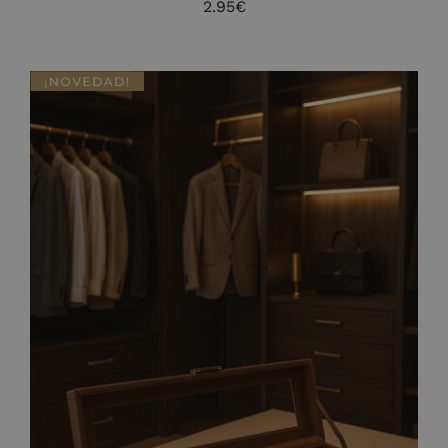
2.95
€
AÑADIR AL CARRITO
/
DETALLES