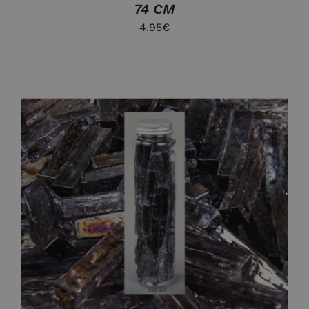
74 CM
4.95
€
AÑADIR AL CARRITO
/
DETALLES