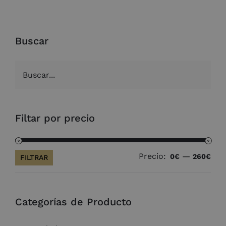
Buscar
Filtar por precio
Precio:
—
Pre
Pre
0€
260€
FILTRAR
mín
máx
Categorías de Producto