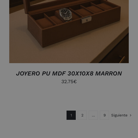
JOYERO PU MDF 30X10X8 MARRON
32.75
€
1
2
…
9
Siguiente