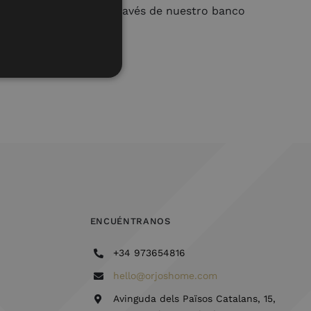
t. En efecto, al ser a través de nuestro banco
rios de estos últimos.
web.
ENCUÉNTRANOS
+34 973654816
hello@orjoshome.com
Avinguda dels Països Catalans, 15,