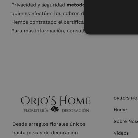
Privacidad y seguridad
metodos de pago
, son una ma
quienes efectúen los cobros directamente a nuestro
Hemos contratado el certificado SSL, que protege la
Para más información, consulte nuestra
Política de 
ORJO’S H
Home
Sobre Nos
Desde arreglos florales únicos
hasta piezas de decoración
Vídeos