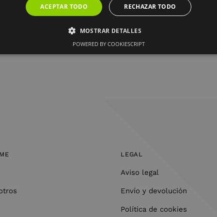
ACEPTAR TODO
RECHAZAR TODO
nera fiable, segura y rápida de realizar pagos por interne
s clientes,
47684100V
no tendrá acceso a los datos banca
MOSTRAR DETALLES
 privacidad del usuario mientras navega o compra en la 
POWERED BY COOKIESCRIPT
Privacidad.
y nuestra
Política de Cookies
.
OME
LEGAL
Aviso legal
otros
Envío y devolución
Política de cookies