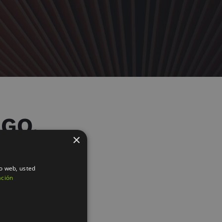
GO.
×
io web, usted
ación