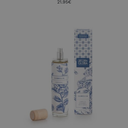
21.95
€
AÑADIR AL CARRITO
/
DETALLES