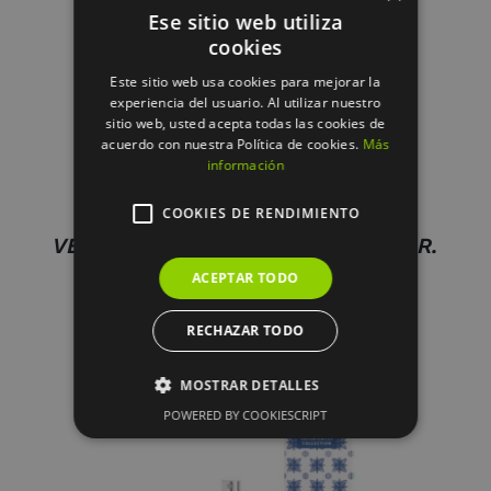
DETALLES
Ese sitio web utiliza
cookies
Este sitio web usa cookies para mejorar la
experiencia del usuario. Al utilizar nuestro
sitio web, usted acepta todas las cookies de
acuerdo con nuestra Política de cookies.
Más
información
COOKIES DE RENDIMIENTO
VELA FRAGANCIA OCÉANO – 220GR.
colección experiences
ACEPTAR TODO
21.95
€
RECHAZAR TODO
MOSTRAR DETALLES
POWERED BY COOKIESCRIPT