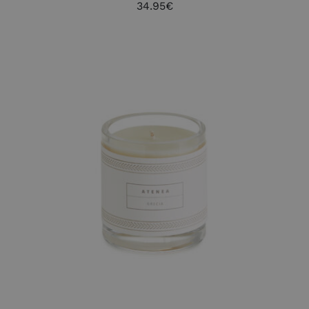
34.95
€
AÑADIR AL CARRITO
/
DETALLES