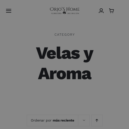
Saltar
al
Toggle
contenido
Navigation
Home
CATEGORY
Velas y
Sobre Nosotros
Vídeos
Aroma
Tienda
Contacto
Español
Ordenar por
más reciente