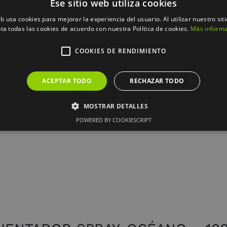
Ese sitio web utiliza cookies
VELA FRAGANCIA OCÉANO – 220GR.
eb usa cookies para mejorar la experiencia del usuario. Al utilizar nuestro sit
colección experiences
ta todas las cookies de acuerdo con nuestra Política de cookies.
Más inform
21.95
€
COOKIES DE RENDIMIENTO
ACEPTAR TODO
RECHAZAR TODO
MOSTRAR DETALLES
POWERED BY COOKIESCRIPT