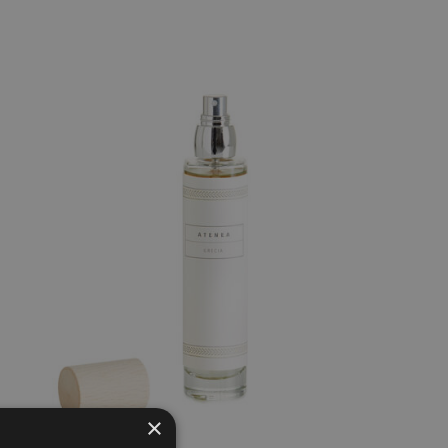
AÑADIR AL CARRITO
/
QUICK VIEW
×