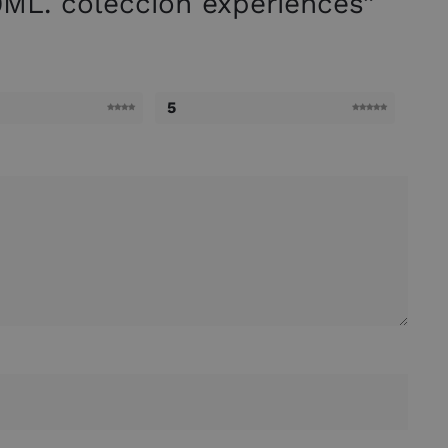
ML. colección experiences”
5