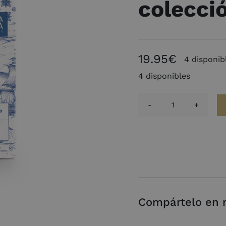
colecci
19.95
€
4 disponib
4 disponibles
AMBIENTADO
SPRAY,
OCÉANO
-
100ML.
colección
experiences
Compártelo en 
cantidad