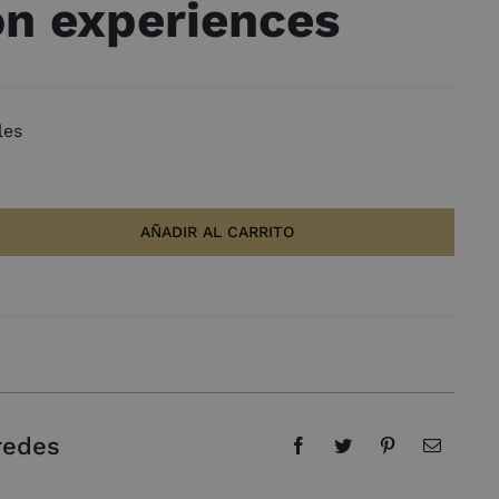
ón experiences
les
AÑADIR AL CARRITO
R
redes