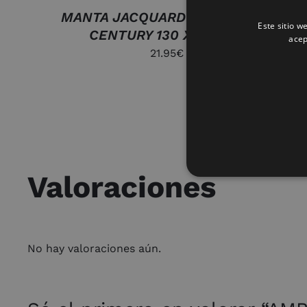
MANTA JACQUARD SHERPA MID
Este sitio w
CENTURY 130 X 160 CM
acep
21.95
€
Valoraciones
No hay valoraciones aún.