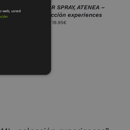
AMBIENTADOR SPRAY, ATENEA –
io web, usted
100ML. colección experiences
ación
19.95
€