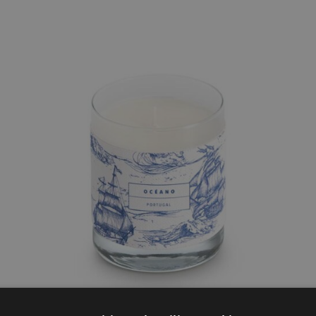
AÑADIR AL CARRITO
/
QUICK VIEW