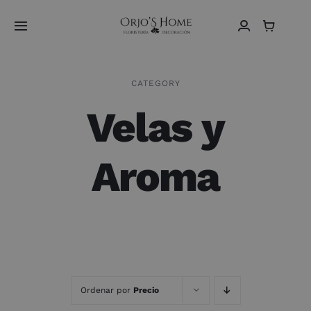
Saltar
al
Toggle
contenido
Navigation
Home
CATEGORY
Velas y
Sobre Nosotros
Vídeos
Aroma
Tienda
Contacto
Español
Ordenar por
Precio