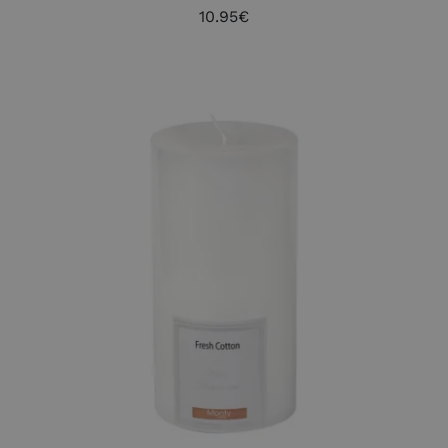
10.95
€
AÑADIR AL CARRITO
/
DETALLES