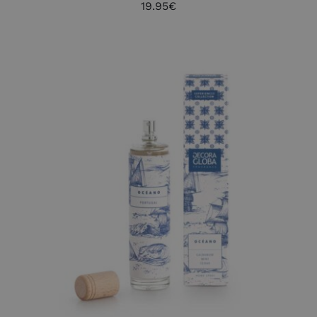
19.95
€
AÑADIR AL CARRITO
/
DETALLES