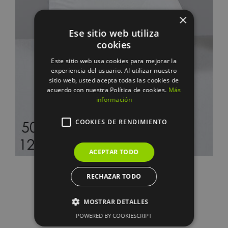
DETALLES
×
Ese sitio web utiliza
cookies
Este sitio web usa cookies para mejorar la
experiencia del usuario. Al utilizar nuestro
sitio web, usted acepta todas las cookies de
acuerdo con nuestra Política de cookies.
Más
información
COOKIES DE RENDIMIENTO
ACEPTAR TODO
Vela pez blanco 16*9*13 cms
RECHAZAR TODO
14.95
€
MOSTRAR DETALLES
POWERED BY COOKIESCRIPT