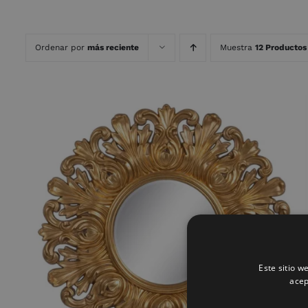
Ordenar por
más reciente
Muestra
12 Productos
AÑADIR AL CARRITO
/
QUICK VIEW
Este sitio w
acep