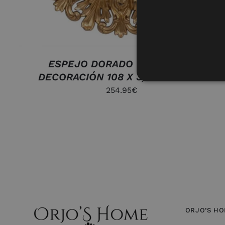
ESPEJO DORADO CRISTAL-PU
DECORACIÓN 108 X 3,50 X 108 CM
254.95
€
ORJO’S H