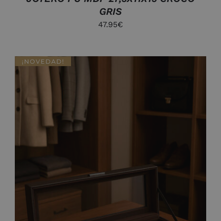
GRIS
47.95
€
AÑADIR AL CARRITO
/
DETALLES