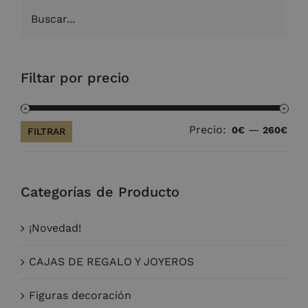
Filtar por precio
Precio:
—
Pre
Pre
0€
260€
FILTRAR
mín
máx
Categorías de Producto
¡Novedad!
CAJAS DE REGALO Y JOYEROS
Figuras decoración