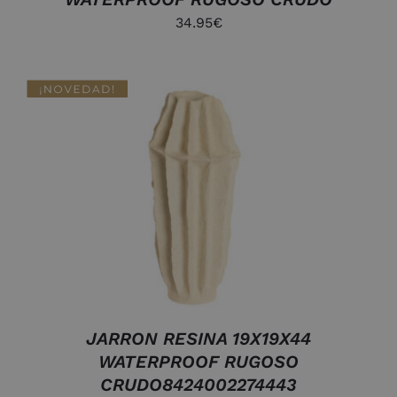
34.95
€
AÑADIR AL CARRITO
/
DETALLES
JARRON RESINA 19X19X44
WATERPROOF RUGOSO
CRUDO8424002274443