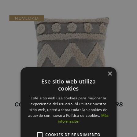
AÑADIR AL CARRITO
/
DETALLES
×
Ese sitio web utiliza
cookies
Este sitio web usa cookies para mejorar la
COJIN POLIESTER 45X8X45 420 GRS
experiencia del usuario. Al utilizar nuestro
sitio web, usted acepta todas las cookies de
APLICACIONES
acuerdo con nuestra Política de cookies.
Más
23.95
€
información
COOKIES DE RENDIMIENTO