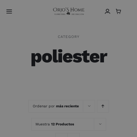
Saltar
al
Toggle
contenido
Navigation
Home
CATEGORY
poliester
Sobre Nosotros
Vídeos
Tienda
Contacto
Ordenar por
más reciente
Español
Muestra
12 Productos