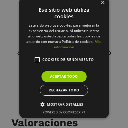
×
Ese sitio web utiliza
DETALLES
cookies
Este sitio web usa cookies para mejorar la
experiencia del usuario. Al utilizar nuestro
sitio web, usted acepta todas las cookies de
acuerdo con nuestra Política de cookies.
Más
información
COJIN SET 2 ALGODON BORDADO
50X10X50 CREMA
COOKIES DE RENDIMIENTO
48.95
€
ACEPTAR TODO
RECHAZAR TODO
MOSTRAR DETALLES
POWERED BY COOKIESCRIPT
Valoraciones