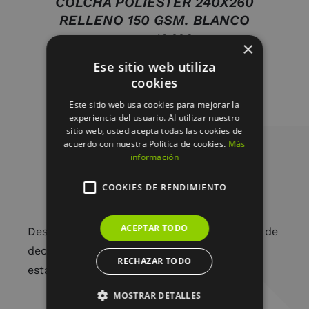
COLCHA POLIESTER 240X260
RELLENO 150 GSM. BLANCO
49.00
€
85.95
€
×
Ese sitio web utiliza
cookies
Este sitio web usa cookies para mejorar la
experiencia del usuario. Al utilizar nuestro
sitio web, usted acepta todas las cookies de
acuerdo con nuestra Política de cookies.
Más
información
COOKIES DE RENDIMIENTO
ACEPTAR TODO
Desde arreglos florales únicos hasta piezas de
decoración cuidadosamente seleccionadas,
RECHAZAR TODO
estamos aquí para embellecer tu vida.
MOSTRAR DETALLES