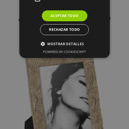
PORTAFOTOS 10X15 BEIGE
ACEPTAR TODO
POLIRESINA 14,70 X 2 X 19,50 CM
18.95
€
RECHAZAR TODO
MOSTRAR DETALLES
POWERED BY COOKIESCRIPT
DETALLES