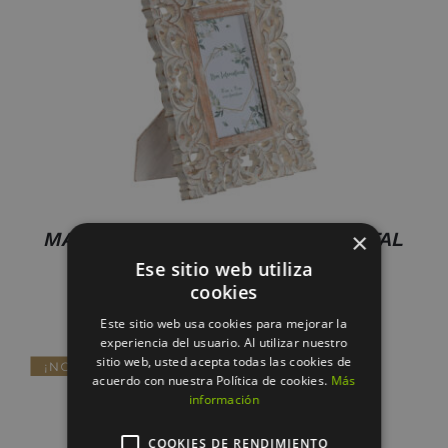
AÑADIR AL CARRITO
/
DETALLES
MARCO FOTO 10X15 MANGO CRISTAL
×
21X2X26 DECAPE
Ese sitio web utiliza
cookies
16.95
€
Este sitio web usa cookies para mejorar la
experiencia del usuario. Al utilizar nuestro
sitio web, usted acepta todas las cookies de
acuerdo con nuestra Política de cookies.
Más
información
COOKIES DE RENDIMIENTO