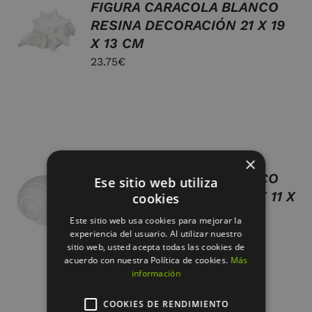
FIGURA CARACOLA BLANCO
RESINA DECORACIÓN 21 X 19
DETALLES
X 13 CM
23.75
€
×
FIGURA CARACOLA BLANCO
AÑADIR
Ese sitio web utiliza
AL
RESINA DECORACIÓN 15 X 11 X
cookies
CARRITO
9 CM
/
Este sitio web usa cookies para mejorar la
12.50
€
DETALLES
experiencia del usuario. Al utilizar nuestro
sitio web, usted acepta todas las cookies de
acuerdo con nuestra Política de cookies.
Más
información
COOKIES DE RENDIMIENTO