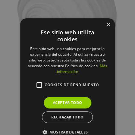
AÑADIR AL CARRITO
/
DETALLES
×
Ese sitio web utiliza
cookies
Este sitio web usa cookies para mejorar la
experiencia del usuario. Al utilizar nuestro
sitio web, usted acepta todas las cookies de
acuerdo con nuestra Política de cookies.
Más
información
FIGURA CARACOLA BLANCO
RESINA DECORACIÓN 15 X 11 X 9
COOKIES DE RENDIMIENTO
CM
12.50
€
ACEPTAR TODO
RECHAZAR TODO
MOSTRAR DETALLES