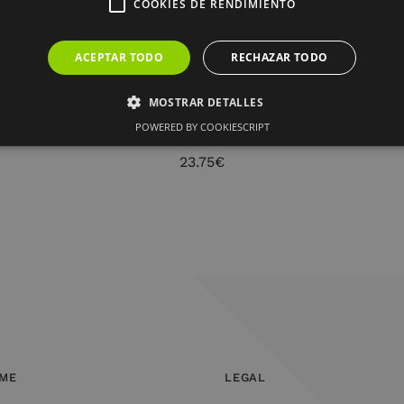
COOKIES DE RENDIMIENTO
ACEPTAR TODO
RECHAZAR TODO
MOSTRAR DETALLES
FIGURA CARACOLA BLANCO RESINA
POWERED BY COOKIESCRIPT
DECORACIÓN 21 X 19 X 13 CM
23.75
€
OME
LEGAL