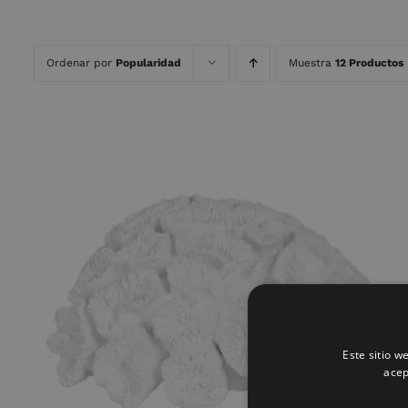
Ordenar por
Popularidad
Muestra
12 Productos
AÑADIR AL CARRITO
/
QUICK VIEW
Este sitio w
acep