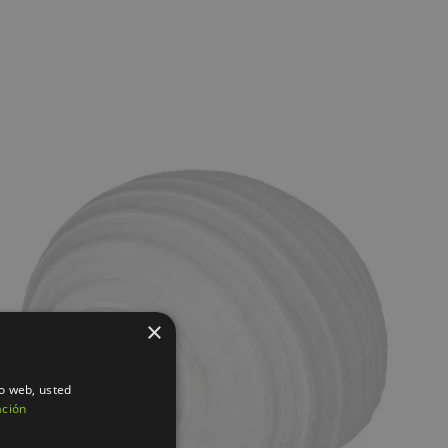
×
AÑADIR AL CARRITO
/
QUICK VIEW
io web, usted
ación