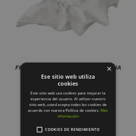
×
FIGURA CARACOLA BLANCO RESINA
DECORACIÓN 21 X 19 X 13 CM
Ese sitio web utiliza
cookies
23.75
€
Este sitio web usa cookies para mejorar la
experiencia del usuario. Al utilizar nuestro
sitio web, usted acepta todas las cookies de
acuerdo con nuestra Política de cookies.
Más
información
COOKIES DE RENDIMIENTO