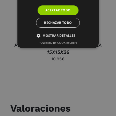
ACEPTAR TODO
RECHAZAR TODO
MOSTRAR DETALLES
POWERED BY COOKIESCRIPT
PLANTA PE CRISTAL FLOR BLANCA
15X15X26
10.95
€
Valoraciones