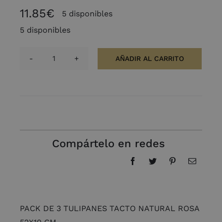
11.85
€
5 disponibles
5 disponibles
AÑADIR AL CARRITO
PACK
DE
3
TULIPANES
TACTO
NATURAL
ROSA
Compártelo en redes
52X10
CM
cantidad
PACK DE 3 TULIPANES TACTO NATURAL ROSA