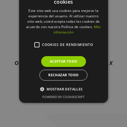
cookies
DETALLES
Este sitio web usa cookies para mejorar la
experiencia del usuario. Al utilizar nuestro
sitio web, usted acepta todas las cookies de
acuerdo con nuestra Política de cookies.
Más
información
COOKIES DE RENDIMIENTO
ACEPTAR TODO
ORQUIDEA ROSA TACTO NATURAL X
9FLORES / 100CM
RECHAZAR TODO
9.95
€
MOSTRAR DETALLES
POWERED BY COOKIESCRIPT