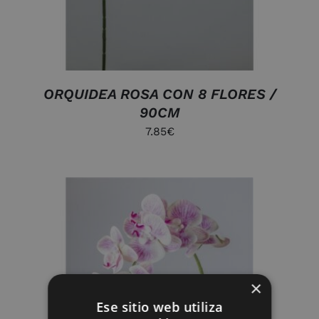
ORQUIDEA ROSA CON 8 FLORES /
90CM
7.85
€
×
Ese sitio web utiliza
AÑADIR AL CARRITO
/