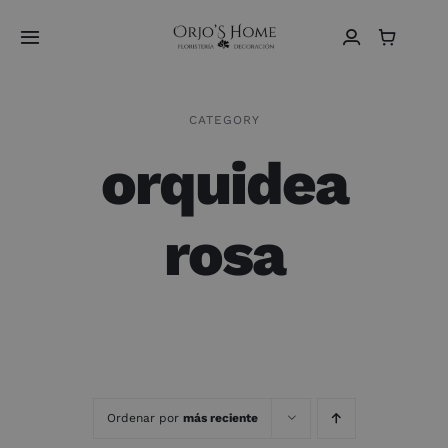
Saltar
al
Toggle
contenido
Navigation
Home
CATEGORY
orquidea
Sobre Nosotros
Vídeos
rosa
Tienda
Contacto
Español
Ordenar por
más reciente