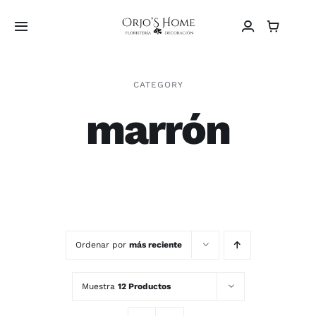
Saltar
al
Toggle
contenido
Navigation
Home
CATEGORY
marrón
Sobre Nosotros
Vídeos
Tienda
Contacto
Ordenar por
más reciente
Español
Muestra
12 Productos