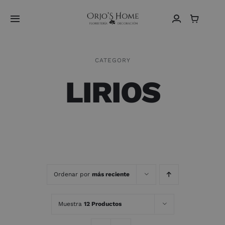
Saltar
al
Toggle
contenido
Navigation
Home
CATEGORY
LIRIOS
Sobre Nosotros
Vídeos
Tienda
Contacto
Ordenar por
más reciente
Español
Muestra
12 Productos