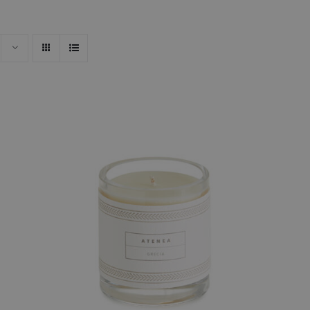
AÑADIR AL CARRITO
/
QUICK VIEW