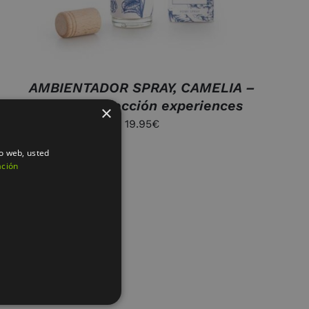
AMBIENTADOR SPRAY, CAMELIA –
100ML. colección experiences
×
19.95
€
io web, usted
ación