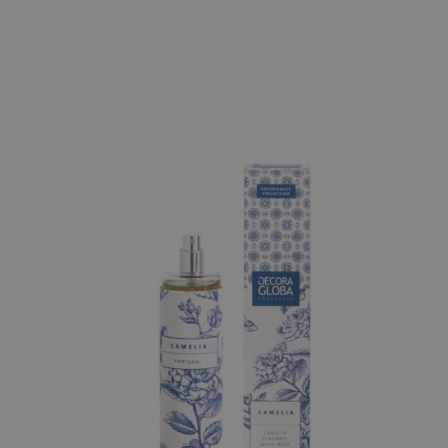
AÑADIR AL CARRITO
/
QUICK VIEW