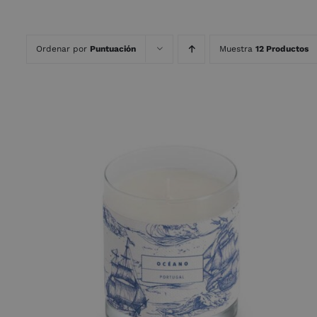
Ordenar por
Puntuación
Muestra
12 Productos
AÑADIR AL CARRITO
/
QUICK VIEW