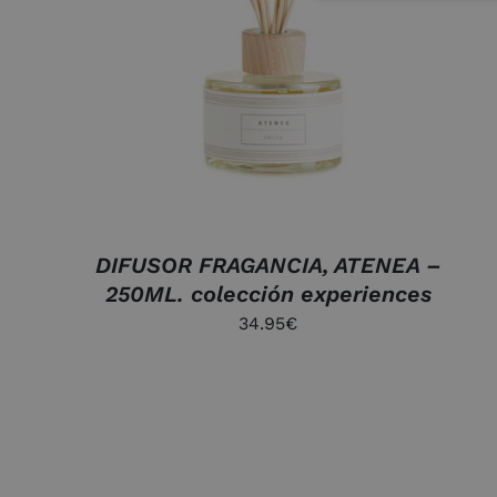
AÑADIR AL CARRITO
/
QUICK VIEW
DIFUSOR FRAGANCIA, ATENEA –
250ML. colección experiences
34.95
€