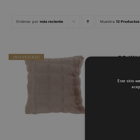
Ordenar por
más reciente
Muestra
12 Productos
COJIN 
15.95
€
Este sitio w
AÑADIR AL CARRITO
/
QUICK
acep
VIEW