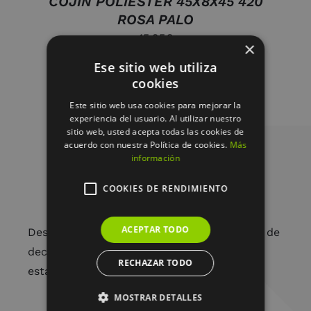
COJIN POLIESTER 45X8X45 420
ROSA PALO
15.95
€
×
Ese sitio web utiliza
cookies
Este sitio web usa cookies para mejorar la
experiencia del usuario. Al utilizar nuestro
sitio web, usted acepta todas las cookies de
acuerdo con nuestra Política de cookies.
Más
información
COOKIES DE RENDIMIENTO
ACEPTAR TODO
Desde arreglos florales únicos hasta piezas de
decoración cuidadosamente seleccionadas,
RECHAZAR TODO
estamos aquí para embellecer tu vida.
MOSTRAR DETALLES