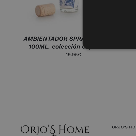
AMBIENTADOR SPRAY, CAMELIA –
100ML. colección experiences
19.95
€
ORJO’S H