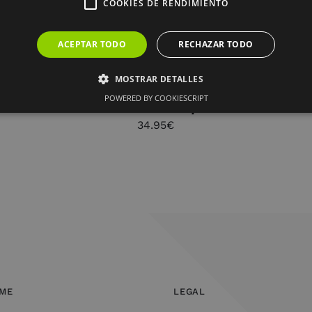
COOKIES DE RENDIMIENTO
ACEPTAR TODO
RECHAZAR TODO
MOSTRAR DETALLES
DIFUSOR FRAGANCIA, CAMELIA –
POWERED BY COOKIESCRIPT
250ML. colección experiences
34.95
€
OME
LEGAL