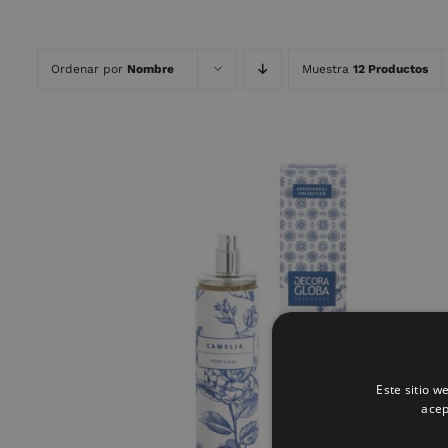
Ordenar por
Nombre
Muestra
12 Productos
AÑADIR AL CARRITO
/
QUICK VIEW
Este sitio w
acep