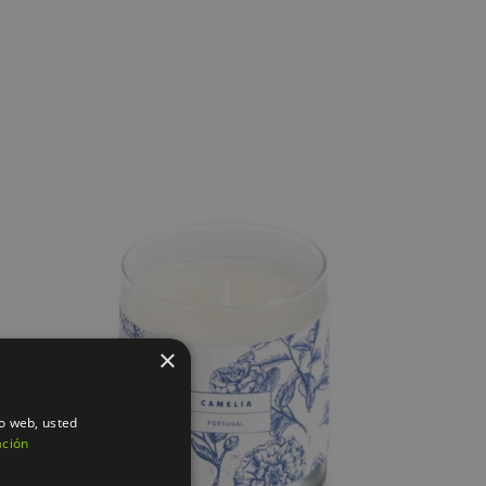
×
AÑADIR AL CARRITO
/
QUICK VIEW
io web, usted
ación