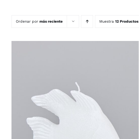
Ordenar por
más reciente
Muestra
12 Productos
QUICK VIEW