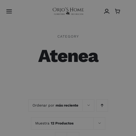
Saltar
al
Toggle
contenido
Navigation
Home
CATEGORY
Atenea
Sobre Nosotros
Vídeos
Tienda
Contacto
Ordenar por
más reciente
Español
Muestra
12 Productos