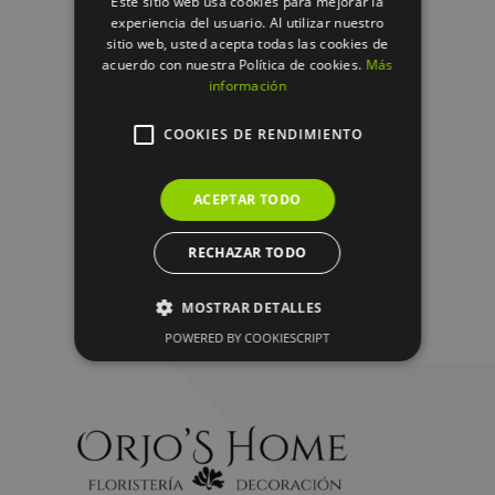
Este sitio web usa cookies para mejorar la
experiencia del usuario. Al utilizar nuestro
sitio web, usted acepta todas las cookies de
acuerdo con nuestra Política de cookies.
Más
información
COOKIES DE RENDIMIENTO
DIFUSOR FRAGANCIA, ATENEA –
250ML. colección experiences
ACEPTAR TODO
34.95
€
RECHAZAR TODO
MOSTRAR DETALLES
POWERED BY COOKIESCRIPT