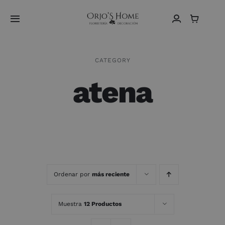
Saltar
al
Toggle
contenido
Navigation
Home
CATEGORY
atena
Sobre Nosotros
Vídeos
Tienda
Contacto
Ordenar por
más reciente
Español
Muestra
12 Productos