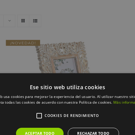
QUICK VIEW
Ese sitio web utiliza cookies
eb usa cookies para mejorar la experiencia del usuario. Al utilizar nuestro sit
ta todas las cookies de acuerdo con nuestra Política de cookies.
Más inform
COOKIES DE RENDIMIENTO
MARCO FOTO 13X18 MANGO CRISTAL
ACEPTAR TODO
RECHAZAR TODO