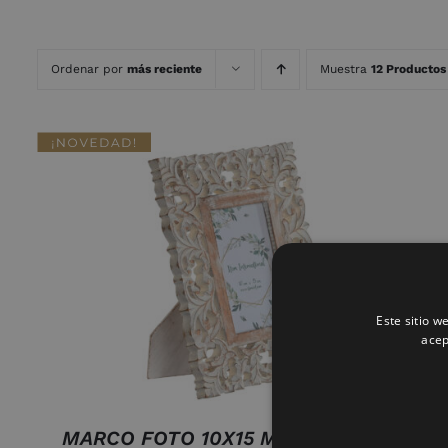
Ordenar por
más reciente
Muestra
12 Productos
AÑADIR AL CARRITO
/
QUICK VIEW
Este sitio w
acep
MARCO FOTO 10X15 MANGO CRISTAL