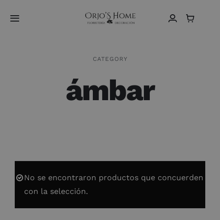
Saltar
al
Toggle
contenido
Navigation
Home
CATEGORY
ámbar
Sobre Nosotros
Vídeos
Tienda
Contacto
No se encontraron productos que concuerden
con la selección.
Español