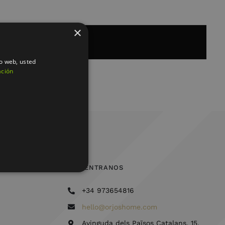
×
io web, usted
ación
ENCUÉNTRANOS
+34 973654816
hello@orjoshome.com
Avinguda dels Països Catalans, 15,