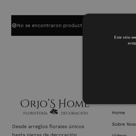
No se encontraron productos que concuerden con 
Este sitio w
acep
ORJO’S H
Home
Sobre Nos
Desde arreglos florales únicos
hasta piezas de decoración
Vídeos