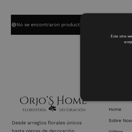
No se encontraron productos que concuerden con 
Este sitio w
acep
ORJO’S H
Home
Sobre Nos
Desde arreglos florales únicos
hasta piezas de decoración
Vídeos