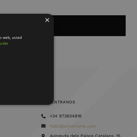
×
io web, usted
ación
ENCUÉNTRANOS
+34 973654816
hello@orjoshome.com
Avinguda dels Països Catalans, 15,