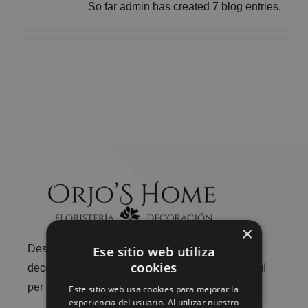
So far admin has created 7 blog entries.
×
Des d’arranjaments florals únics fins a peces de
Ese sitio web utiliza
cookies
decoració acuradament seleccionades, som aquí
per embellir la teva vida.
Este sitio web usa cookies para mejorar la
experiencia del usuario. Al utilizar nuestro