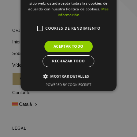
sitio web, usted acepta todas las cookies de
acuerdo con nuestra Política de cookies.
Más
información
COOKIES DE RENDIMIENTO
ORJO’S HOME
Inici
ACEPTAR TODO
Sobre Nosaltres
RECHAZAR TODO
Vídeos
MOSTRAR DETALLES
BOTIGA
POWERED BY COOKIESCRIPT
Contacte
Català
LEGAL