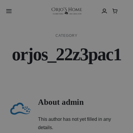
Skip
to
Toggle
Navigation
content
Inici
CATEGORY
orjos_22z3pac1
Sobre Nosaltres
Vídeos
Botiga
About
admin
Contacte
This author has not yet filled in any
Català
details.