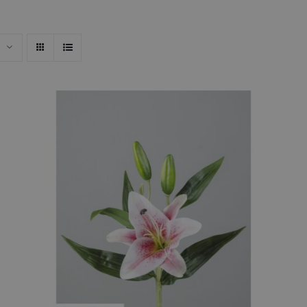
AÑADIR AL CARRITO
/
QUICK VIEW