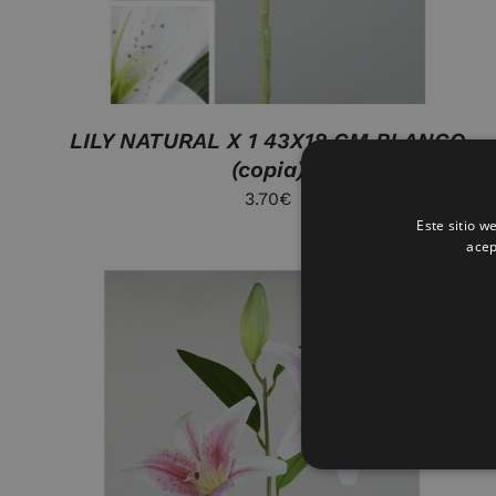
LILY NATURAL X 1 43X18 CM BLANCO
(copia)
3.70
€
Este sitio w
acep
QUICK VIEW