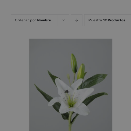
Ordenar por
Nombre
Muestra
12 Productos
AÑADIR AL CARRITO
/
QUICK VIEW