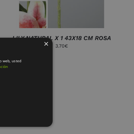
LILY NATURAL X 1 43X18 CM ROSA
×
3.70
€
io web, usted
ación