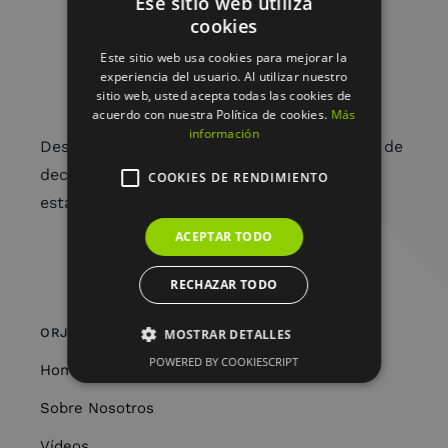
Ese sitio web utiliza
cookies
Este sitio web usa cookies para mejorar la
experiencia del usuario. Al utilizar nuestro
sitio web, usted acepta todas las cookies de
acuerdo con nuestra Política de cookies.
Más
información
Desde arreglos florales únicos hasta piezas de
decoración cuidadosamente seleccionadas,
COOKIES DE RENDIMIENTO
estamos aquí para embellecer tu vida.
ACEPTAR TODO
RECHAZAR TODO
ORJO’S HOME
MOSTRAR DETALLES
POWERED BY COOKIESCRIPT
Home
Sobre Nosotros
Vídeos